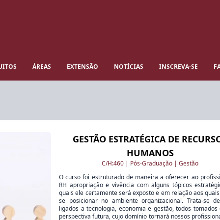
UITOS
ÁREAS
EXTENSÃO
NOTÍCIAS
INSCREVA-SE
F
GESTÃO ESTRATÉGICA DE RECURS
HUMANOS
C/H:
460
|
Pós-Graduação
|
Gestão
O curso foi estruturado de maneira a oferecer ao profiss
RH apropriação e vivência com alguns tópicos estratég
quais ele certamente será exposto e em relação aos quais
se posicionar no ambiente organizacional. Trata-se d
ligados a tecnologia, economia e gestão, todos tomado
perspectiva futura, cujo domínio tornará nossos profission