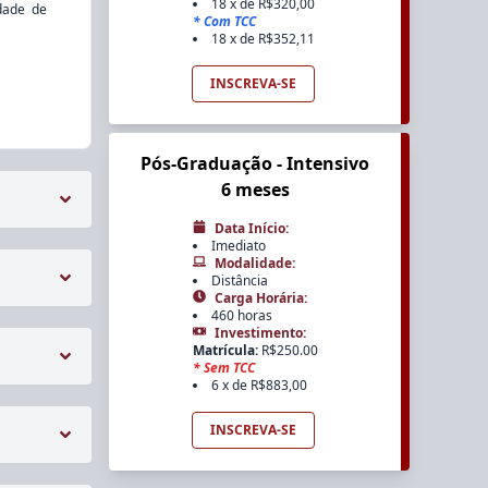
18 x de R$320,00
dade de
*
Com TCC
18 x de R$352,11
INSCREVA-SE
Pós-Graduação - Intensivo
6 meses
Data Início
:
Imediato
Modalidade
:
Distância
Carga Horária
:
460 horas
Investimento
:
Matrícula
:
R$
250.00
*
Sem TCC
6 x de R$883,00
INSCREVA-SE