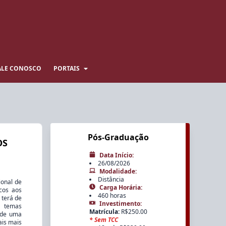
ALE CONOSCO
PORTAIS
Pós-Graduação
OS
Data Início
:
26/08/2026
Modalidade
:
Distância
ional de
Carga Horária
:
icos aos
460 horas
 terá de
Investimento
:
e temas
Matrícula
:
R$
250.00
s de uma
*
Sem TCC
ais mais