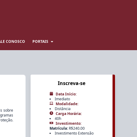
ALE CONOSCO
PORTAIS
Inscreva-se
Data Início
:
Imediato
Modalidade
:
Distância
is sobre
Carga Horária
:
ogramas
40h
roteção.
Investimento
:
Matrícula
:
R$
240.00
Investimento Extensão