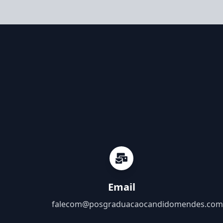
Email
falecom@posgraduacaocandidomendes.com